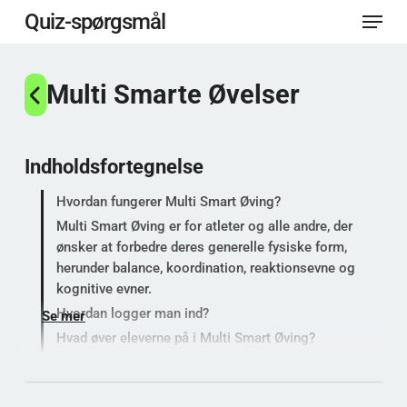
Menu
Spring
Quiz-spørgsmål
til
Luk
hovedindhold
Multi Smarte Øvelser
menu
Indholdsfortegnelse
Hvordan fungerer Multi Smart Øving?
Multi Smart Øving er for atleter og alle andre, der
ønsker at forbedre deres generelle fysiske form,
herunder balance, koordination, reaktionsevne og
kognitive evner.
Hvordan logger man ind?
Se mer
Hvad øver eleverne på i Multi Smart Øving?
Tips til forældre: Sådan støtter du dit barn
Kan man øve på det samme uten innlogging?