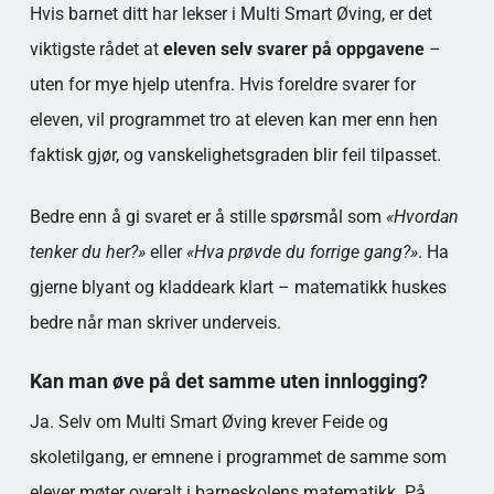
Hvis barnet ditt har lekser i Multi Smart Øving, er det
viktigste rådet at
eleven selv svarer på oppgavene
–
uten for mye hjelp utenfra. Hvis foreldre svarer for
eleven, vil programmet tro at eleven kan mer enn hen
faktisk gjør, og vanskelighetsgraden blir feil tilpasset.
Bedre enn å gi svaret er å stille spørsmål som
«Hvordan
tenker du her?»
eller
«Hva prøvde du forrige gang?»
. Ha
gjerne blyant og kladdeark klart – matematikk huskes
bedre når man skriver underveis.
Kan man øve på det samme uten innlogging?
Ja. Selv om Multi Smart Øving krever Feide og
skoletilgang, er emnene i programmet de samme som
elever møter overalt i barneskolens matematikk. På