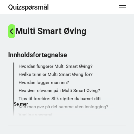
Meny
Gå
Quizspørsmål
til
Lukk
hovedinnhold
Multi Smart Øving
menye
Innholdsfortegnelse
Hvordan fungerer Multi Smart Øving?
Hvilke trinn er Multi Smart Øving for?
Hvordan logger man inn?
Hva øver elevene på i Multi Smart Øving?
Tips til foreldre: Slik støtter du barnet ditt
Se mer
Kan man øve på det samme uten innlogging?
Vanlige spørsmål
Populære kategorier