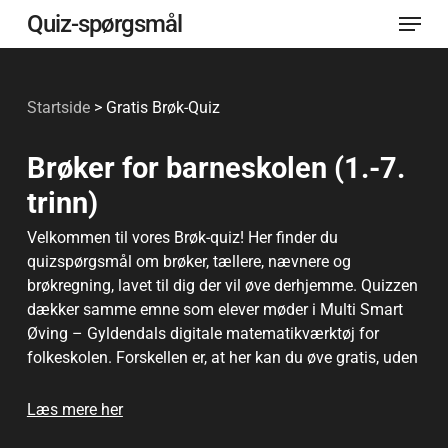
Menu
Spring
Quiz-spørgsmål
til
Luk
hovedindhold
menu
Startside
>
Gratis Brøk-Quiz
Brøker for barneskolen (1.-7.
trinn)
Velkommen til vores Brøk-quiz! Her finder du
quizspørgsmål om brøker, tællere, nævnere og
brøkregning, lavet til dig der vil øve derhjemme. Quizzen
dækker samme emne som elever møder i Multi Smart
Øving – Gyldendals digitale matematikværktøj for
folkeskolen. Forskellen er, at her kan du øve gratis, uden
login, så mange gange du vil. Spørgsmålene passer til
elever, forældre og alle, der vil genopfriske brøker i
Læs mere her
hverdagen – fra pizza-stykker og chokolade-kvadrater