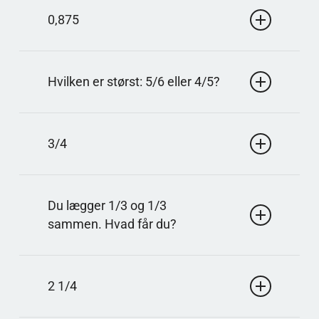
Tælleren viser antallet dele, du tager eller har. Den
0,875
står øverst og siger sammen med nævneren, hvor
stor en del af helheden det er.
Svar: 0,875
Del 7 af 8. 7/8 = 0,875, hvilket betyder, at brøken
Hvilken er størst: 5/6 eller 4/5?
ligger lidt under 1 hel.
Svar: 5/6
Find fællesnævneren 30. 5/6 bliver 25/30 og 4/5
3/4
bliver 24/30, så 25/30 er størst.
Svar: 3/4
Både 12 og 16 kan deles med 4. Så bliver 12/16 til
Du lægger 1/3 og 1/3
3/4, som ikke kan forkortes mere med heltal.
sammen. Hvad får du?
Svar: 2/3
Når nævnerne er ens, lægger man tællerne
2 1/4
sammen. 1/3 + 1/3 = 2/3, hvilket stadig er mindre
end 1 hel.