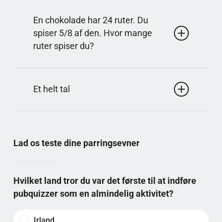
Svar: 2 1/4
Del 9 på 4. 4 går 2 gange med rest 1, så det bliver 2
En chokolade har 24 ruter. Du
hele og 1/4 tilbage.
spiser 5/8 af den. Hvor mange
ruter spiser du?
Svar: 15
Find først 1/8 af 24: 24/8 = 3. Gang 3 med 5 giver
Et helt tal
15, så du spiser 15 ruter.
Svar: 1
Når tælleren og nævneren er ens, har du alle dele af
helheden. 4/4 betyder, at alle fire dele er med, altså
Lad os teste dine parringsevner
en hel.
Hvilket land tror du var det første til at indføre
pubquizzer som en almindelig aktivitet?
Irland