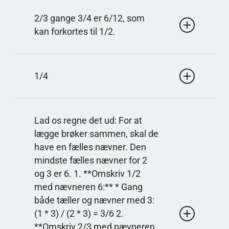
Svar: 3/5
En halv time er 30 minutter. 18/30 forkortes ved at
2/3 gange 3/4 er 6/12, som
dividere med 6, og så får man 3/5.
kan forkortes til 1/2.
Svar: 1/2
Når du tager en brøkdel af en brøkdel, ganger du
1/4
brøkerne. 2/3 · 3/4 = 6/12, og 6/12 kan forkortes
til 1/2.
Svar: 1/4
Både 10 og 40 kan deles på 10. Da blir 10/40 til
Lad os regne det ud: For at
1/4, som er enkleste form.
lægge brøker sammen, skal de
have en fælles nævner. Den
mindste fælles nævner for 2
og 3 er 6. 1. **Omskriv 1/2
med nævneren 6:** * Gang
både tæller og nævner med 3:
(1 * 3) / (2 * 3) = 3/6 2.
**Omskriv 2/3 med nævneren