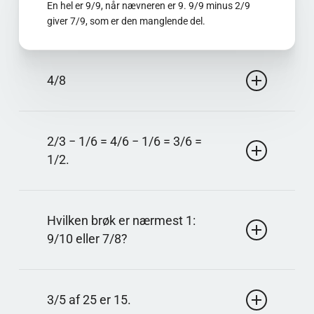
En hel er 9/9, når nævneren er 9. 9/9 minus 2/9
giver 7/9, som er den manglende del.
4/8
Svar: 1/2
Læg tællerne sammen, når nævneren er ens: 1/8 +
2/3 − 1/6 = 4/6 − 1/6 = 3/6 =
3/8 = 4/8. Forkort 4/8 ved at dividere med 4, og du
1/2.
får 1/2.
Svar: 1/2
Brug fællesnævneren 6. 2/3 er 4/6, og 4/6 − 1/6 =
Hvilken brøk er nærmest 1:
3/6, som forkortes til 1/2.
9/10 eller 7/8?
Svar: 9/10
Tjek afstanden til 1: 9/10 mangler 1/10, mens 7/8
3/5 af 25 er 15.
mangler 1/8, og 1/10 er mindre end 1/8.