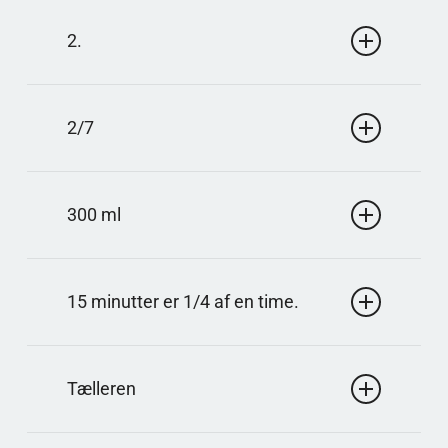
Svar: 9
At finde 3/4 af 12 er 12 divideret med 4 gange 3.
2.
12/4 = 3, og 3·3 = 9.
Svar: 2
At dividere med en brøk er det samme som at
2/7
gange med den omvendte. 1/2 ÷ 1/4 = 1/2 · 4/1 =
2.
Svar: 2/7
Når tællerne er ens, er brøken med den største
300 ml
nævner den mindste. Delene bliver mindre, når
helheden deles i flere lige store dele.
Svar: 300 ml
1 liter er 1000 ml. 3/10 af 1000 er 300, fordi 1000
15 minutter er 1/4 af en time.
divideret med 10 er 100 og 100 gange 3 er 300.
Svar: 1/4
15 ud af 60 er 15/60. Forkort ved at dividere tæller
Tælleren
og nævner med 15, så bliver det 1/4.
Svar: tæller