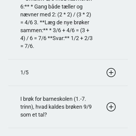
6:** * Gang både tæller og
nævner med 2: (2 * 2) / (3 * 2)
= 4/6 3. **Læg de nye brøker
sammen:** * 3/6 + 4/6 = (3 +
4) / 6 = 7/6 **Svar:** 1/2 + 2/3
= 7/6.
Svar: 7/6
Fellesnevner er 6. 1/2 = 3/6 og 2/3 = 4/6, så
1/5
summen blir 7/6, som er mer enn 1 hel.
Svar: 1/5
0,2 er to tideler, altså 2/10. Forkort ved at dividere
I brøk for barneskolen (1.-7.
med 2, så får du 1/5.
trinn), hvad kaldes brøken 9/9
som et tal?
Svar: 1