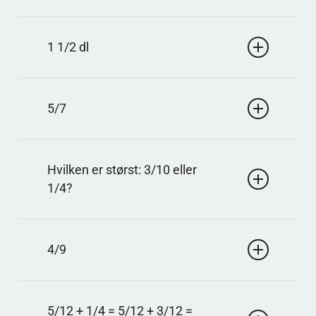
Svar: 15
Find 1/5 af 25 ved at dividere med 5: 25/5 = 5.
1 1/2 dl
Gang 5 med 3 giver 15.
Svar: 1 1/2 dl
At fordoble betyder at gange med 2. 3/4 · 2 = 6/4,
5/7
og 6/4 kan skrives som 1 1/2.
Svar: 5/7
Tællerne er ens, så du lægger tællerne sammen. 2 +
Hvilken er størst: 3/10 eller
3 = 5, og nævneren 7 beholdes.
1/4?
Svar: 3/10
Sammenlign med fællesnævneren 20. 3/10 er
4/9
6/20, og 1/4 er 5/20, så 6/20 er større.
Svar: 4/9
4 og 9 har ingen fælles faktor større end 1. Derfor
5/12 + 1/4 = 5/12 + 3/12 =