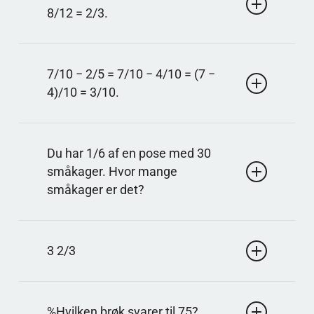
kan brøken ikke forkortes med heltal og er allerede
8/12 = 2/3.
på sin simpleste form.
Svar: 2/3
Gør 1/4 om til tolvdeler: 1/4 = 3/12. 5/12 + 3/12 =
7/10 − 2/5 = 7/10 − 4/10 = (7 −
8/12, og 8/12 forkortes til 2/3.
4)/10 = 3/10.
Svar: 3/10
Omdan 2/5 til tideler: 2/5 = 4/10. 7/10 − 4/10 =
Du har 1/6 af en pose med 30
3/10.
småkager. Hvor mange
småkager er det?
Svar: 5
En sjettedel betyder at dele i 6 lige store dele. 30
3 2/3
divideret med 6 er 5, så 1/6 af 30 er 5.
Svar: 3 2/3
11 divideret med 3. 3 går 3 gange op i 11 med en
%Hvilken brøk svarer til 75?