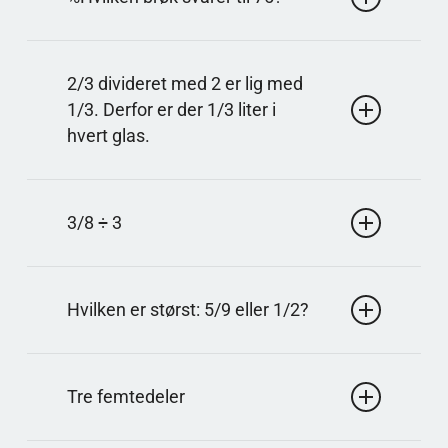
rest på 2, så du får 3 hele og 2/3 som rest.
Svar: 3/4
75% betyder 75 ud af 100, altså 75/100. Forkort
2/3 divideret med 2 er lig med
ved at dividere med 25, så får du 3/4.
1/3. Derfor er der 1/3 liter i
hvert glas.
Svar: 1/3 liter
At dividere med 2 er at gange med 1/2. 2/3 · 1/2 =
3/8 ÷ 3
2/6, som forkortes til 1/3.
Svar: 1/8
At dividere med 3 er det samme som at gange med
Hvilken er størst: 5/9 eller 1/2?
1/3. 3/8 · 1/3 = 3/24, og 3/24 forkortes til 1/8.
Svar: 5/9
Med fællesnævneren 18 bliver 5/9 til 10/18, og 1/2
Tre femtedeler
bliver til 9/18, så 10/18 er størst.