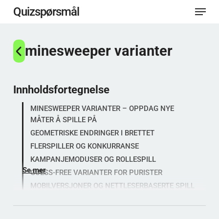
Meny
Gå
Quizspørsmål
til
Lukk
hovedinnhold
minesweeper varianter
menye
Innholdsfortegnelse
MINESWEEPER VARIANTER – OPPDAG NYE
MÅTER Å SPILLE PÅ
GEOMETRISKE ENDRINGER I BRETTET
FLERSPILLER OG KONKURRANSE
KAMPANJEMODUSER OG ROLLESPILL
Se mer
GUESS-FREE VARIANTER FOR PURISTER
MOBILVERSJONER OG NETTLESERBASERTE SPILL
FAQ OM MINESWEEPER VARIANTER
Hva er den vanskeligste varianten av spillet?