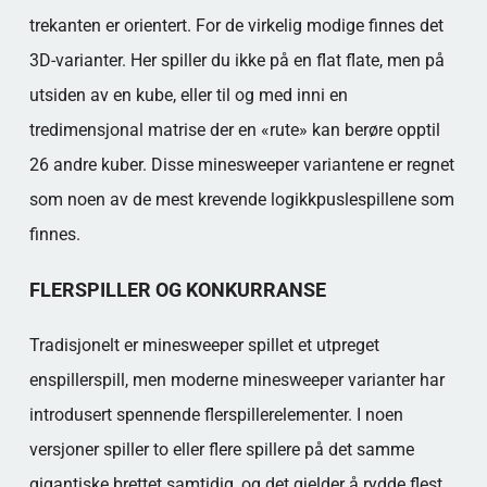
trekanten er orientert. For de virkelig modige finnes det
3D-varianter. Her spiller du ikke på en flat flate, men på
utsiden av en kube, eller til og med inni en
tredimensjonal matrise der en «rute» kan berøre opptil
26 andre kuber. Disse minesweeper variantene er regnet
som noen av de mest krevende logikkpuslespillene som
finnes.
FLERSPILLER OG KONKURRANSE
Tradisjonelt er minesweeper spillet et utpreget
enspillerspill, men moderne minesweeper varianter har
introdusert spennende flerspillerelementer. I noen
versjoner spiller to eller flere spillere på det samme
gigantiske brettet samtidig, og det gjelder å rydde flest