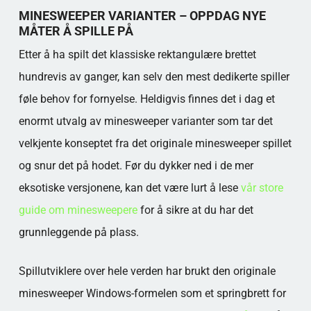
Finnes det varianter hvor man ikke kan tape
MINESWEEPER VARIANTER – OPPDAG NYE
på første klikk?
MÅTER Å SPILLE PÅ
Kan man spille minesweeper mot andre?
Etter å ha spilt det klassiske rektangulære brettet
Hva betyr «guess-free» i denne
hundrevis av ganger, kan selv den mest dedikerte spiller
sammenhengen?
Populære kategorier
føle behov for fornyelse. Heldigvis finnes det i dag et
enormt utvalg av minesweeper varianter som tar det
velkjente konseptet fra det originale minesweeper spillet
og snur det på hodet. Før du dykker ned i de mer
eksotiske versjonene, kan det være lurt å lese
vår store
guide om minesweepere
for å sikre at du har det
grunnleggende på plass.
Spillutviklere over hele verden har brukt den originale
minesweeper Windows-formelen som et springbrett for