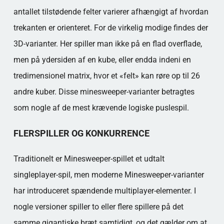
antallet tilstødende felter varierer afhængigt af hvordan
trekanten er orienteret. For de virkelig modige findes der
3D-varianter. Her spiller man ikke på en flad overflade,
men på ydersiden af en kube, eller endda indeni en
tredimensionel matrix, hvor et «felt» kan røre op til 26
andre kuber. Disse minesweeper-varianter betragtes
som nogle af de mest krævende logiske puslespil.
FLERSPILLER OG KONKURRENCE
Traditionelt er Minesweeper-spillet et udtalt
singleplayer-spil, men moderne Minesweeper-varianter
har introduceret spændende multiplayer-elementer. I
nogle versioner spiller to eller flere spillere på det
samme gigantiske bræt samtidigt, og det gælder om at