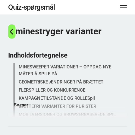
Menu
Spring
Quiz-spørgsmål
til
Luk
hovedindhold
minestryger varianter
menu
Indholdsfortegnelse
MINESWEEPER VARIATIONER – OPPDAG NYE
MÅTER Å SPILE PÅ
GEOMETRISKE ÆNDRINGER PÅ BRÆTTET
FLERSPILLER OG KONKURRENCE
KAMPAGNETILSTANDE OG ROLLESpil
Se mer
GÆTTEFRI VARIANTER FOR PURISTER
MOBILVERSIONER OG BROWSERBASEREDE SPIL
FAQ OM MINESWEEPER VARIANTER
Hvad er den sværeste variant af spillet?