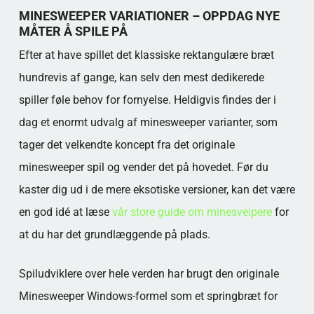
Findes der varianter, hvor man ikke kan tabe
MINESWEEPER VARIATIONER – OPPDAG NYE
ved første klik?
MÅTER Å SPILE PÅ
Kan man spille Minesweeper mod andre?
Efter at have spillet det klassiske rektangulære bræt
Det betyr at noe er beregnet eller fastslått
hundrevis af gange, kan selv den mest dedikerede
nøyaktig, uten gjetting eller usikkerhet.
Derfor er det ikke nødvendig å gjette hva
spiller føle behov for fornyelse. Heldigvis findes der i
resultatet, verdien eller sannheten er.
dag et enormt udvalg af minesweeper varianter, som
Populære kategorier
tager det velkendte koncept fra det originale
minesweeper spil og vender det på hovedet. Før du
kaster dig ud i de mere eksotiske versioner, kan det være
en god idé at læse
vår store guide om minesveipere
for
at du har det grundlæggende på plads.
Spiludviklere over hele verden har brugt den originale
Minesweeper Windows-formel som et springbræt for