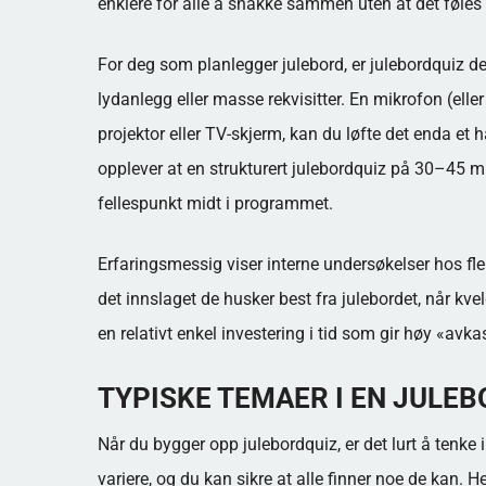
enklere for alle å snakke sammen uten at det føles
For deg som planlegger julebord, er julebordquiz de
lydanlegg eller masse rekvisitter. En mikrofon (ell
projektor eller TV-skjerm, kan du løfte det enda et
opplever at en strukturert julebordquiz på 30–45 minu
fellespunkt midt i programmet.
Erfaringsmessig viser interne undersøkelser hos fler
det innslaget de husker best fra julebordet, når kv
en relativt enkel investering i tid som gir høy «av
TYPISKE TEMAER I EN JULE
Når du bygger opp julebordquiz, er det lurt å tenke i
variere, og du kan sikre at alle finner noe de kan. H