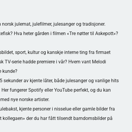
orsk julemat, julefilmer, julesanger og tradisjoner.
tefisk? Hva heter gården i filmen «Tre nøtter til Askepott»?
ildet, sport, kultur og kanskje interne ting fra firmaet
rsk TV-serie hadde premiere i vår? Hvem vant Melodi
te kunde?
 sekunder av kjente låter, både julesanger og vanlige hits
r år. Her fungerer Spotify eller YouTube perfekt, og du kan
 med nye norske artister.
julebakst, kjente personer i nisselue eller gamle bilder fra
 kollegaen» der du har fått tilsendt barndomsbilder på