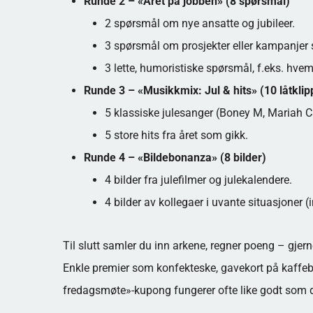
Runde 2 – «Året på jobben» (8 spørsmål)
2 spørsmål om nye ansatte og jubileer.
3 spørsmål om prosjekter eller kampanjer 
3 lette, humoristiske spørsmål, f.eks. hv
Runde 3 – «Musikkmix: Jul & hits» (10 låtklip
5 klassiske julesanger (Boney M, Mariah Ca
5 store hits fra året som gikk.
Runde 4 – «Bildebonanza» (8 bilder)
4 bilder fra julefilmer og julekalendere.
4 bilder av kollegaer i uvante situasjoner
Til slutt samler du inn arkene, regner poeng – gje
Enkle premier som konfekteske, gavekort på kaffeba
fredagsmøte»-kupong fungerer ofte like godt som d