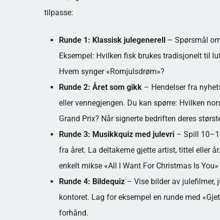
tilpasse:
Runde 1: Klassisk julegenerell
– Spørsmål om n
Eksempel: Hvilken fisk brukes tradisjonelt til lu
Hvem synger «Romjulsdrøm»?
Runde 2: Året som gikk
– Hendelser fra nyhetsb
eller vennegjengen. Du kan spørre: Hvilken no
Grand Prix? Når signerte bedriften deres størs
Runde 3: Musikkquiz med julevri
– Spill 10–15
fra året. La deltakerne gjette artist, tittel elle
enkelt mikse «All I Want For Christmas Is You»
Runde 4: Bildequiz
– Vise bilder av julefilmer, 
kontoret. Lag for eksempel en runde med «Gjett
forhånd.