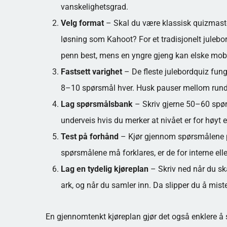
vanskelighetsgrad.
Velg format
– Skal du være klassisk quizmaster
løsning som Kahoot? For et tradisjonelt julebo
penn best, mens en yngre gjeng kan elske mobi
Fastsett varighet
– De fleste julebordquiz fun
8–10 spørsmål hver. Husk pauser mellom runden
Lag spørsmålsbank
– Skriv gjerne 50–60 spør
underveis hvis du merker at nivået er for høyt ell
Test på forhånd
– Kjør gjennom spørsmålene på 
spørsmålene må forklares, er de for interne ell
Lag en tydelig kjøreplan
– Skriv ned når du ska
ark, og når du samler inn. Da slipper du å mist
En gjennomtenkt kjøreplan gjør det også enklere å 