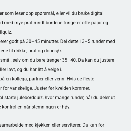
 som leser opp spørsmål, eller vil du bruke digital
rd med mye prat rundt bordene fungerer ofte papir og
lquiz.
gerer godt på 30–45 minutter. Del dette i 3–5 runder med
e til drikke, prat og dobesøk.
smål, selv om du bare trenger 35–40. Da kan du justere
er lavt, og du har litt å velge i.
en kollega, partner eller venn. Hvis de fleste
er for vanskelige. Juster før kvelden kommer.
l starte julebordquiz, hvor mange runder, når du deler ut
e kontrollen når stemningen er høy.
samarbeide med kjøkken eller servitører. Du kan for