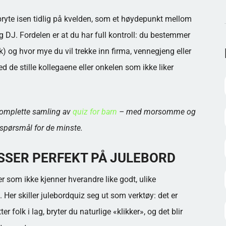
bryte isen tidlig på kvelden, som et høydepunkt mellom
 DJ. Fordelen er at du har full kontroll: du bestemmer
k) og hvor mye du vil trekke inn firma, vennegjeng eller
ed de stille kollegaene eller onkelen som ikke liker
 komplette samling av
quiz for barn
– med morsomme og
 spørsmål for de minste.
SSER PERFEKT PÅ JULEBORD
r som ikke kjenner hverandre like godt, ulike
Her skiller julebordquiz seg ut som verktøy: det er
er folk i lag, bryter du naturlige «klikker», og det blir