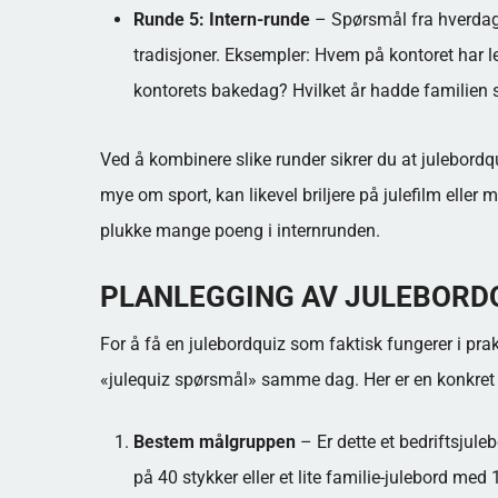
Runde 5: Intern-runde
– Spørsmål fra hverdage
tradisjoner. Eksempler: Hvem på kontoret har l
kontorets bakedag? Hvilket år hadde familien si
Ved å kombinere slike runder sikrer du at julebordqui
mye om sport, kan likevel briljere på julefilm eller
plukke mange poeng i internrunden.
PLANLEGGING AV JULEBORDQ
For å få en julebordquiz som faktisk fungerer i prak
«julequiz spørsmål» samme dag. Her er en konkret 
Bestem målgruppen
– Er dette et bedriftsjul
på 40 stykker eller et lite familie-julebord me