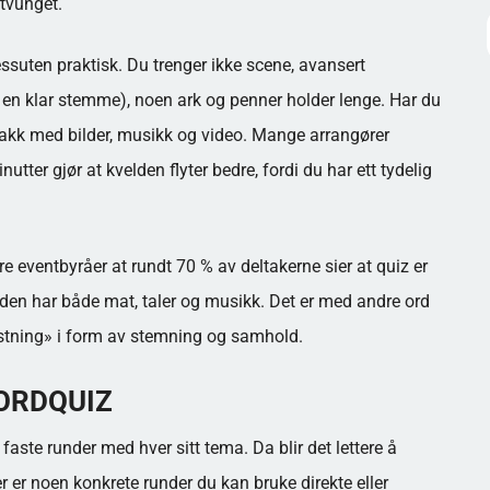
 tvunget.
ssuten praktisk. Du trenger ikke scene, avansert
er en klar stemme), noen ark og penner holder lenge. Har du
 hakk med bilder, musikk og video. Mange arrangører
tter gjør at kvelden flyter bedre, fordi du har ett tydelig
e eventbyråer at rundt 70 % av deltakerne sier at quiz er
elden har både mat, taler og musikk. Det er med andre ord
kastning» i form av stemning og samhold.
BORDQUIZ
 faste runder med hver sitt tema. Da blir det lettere å
er er noen konkrete runder du kan bruke direkte eller