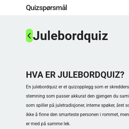
Gå
Quizspørsmål
til
hovedinnhold
Julebordquiz
HVA ER JULEBORDQUIZ?
En julebordquiz er et quizopplegg som er skredders
stemning som passer akkurat den gjengen du samler. 
som spiller på juletradisjoner, interne spøker, året
ikke å finne den smarteste personen i rommet, men å
er med på samme lek.