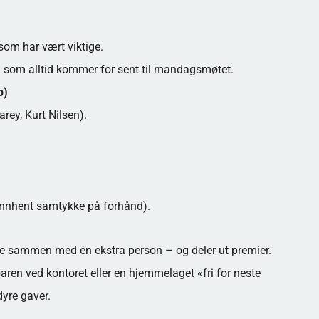
som har vært viktige.
em som alltid kommer for sent til mandagsmøtet.
p)
rey, Kurt Nilsen).
 (innhent samtykke på forhånd).
rne sammen med én ekstra person – og deler ut premier.
ren ved kontoret eller en hjemmelaget «fri for neste
yre gaver.