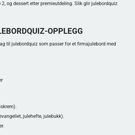
2, og dessert etter premieutdeling. Slik glir julebordquiz
LEBORDQUIZ-OPPLEGG
slag til julebordquiz som passer for et firmajulebord med
er
iskrem).
vangeliet, julehefte, julebukk).
r.