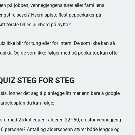
n på jobben, vennegjengens turer eller familiens
engst reisevei? Hvem spiste flest pepperkaker på
tt første felles julebord på hytta?
z ikke blir for tung eller for intern. De som ikke kan så
 musikk. Og de som ikke følger med på popkultur, kan ofte
UIZ STEG FOR STEG
sis, lønner det seg å planlegge litt mer enn bare å google
arbeidsplan du kan følge:
ebord med 25 kollegaer i alderen 22–60, en stor vennegjeng
d 10 personer? Antall og aldersspenn styrer både lengde og