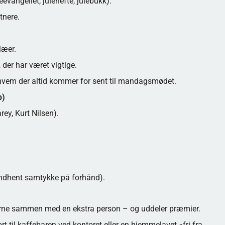
evangeliet, julehefte, julebukk).
tnere.
læer.
der har været vigtige.
hvem der altid kommer for sent til mandagsmødet.
p)
ey, Kurt Nilsen).
 (indhent samtykke på forhånd).
 gerne sammen med en ekstra person – og uddeler præmier.
til kaffebaren ved kontoret eller en hjemmelavet «fri fra