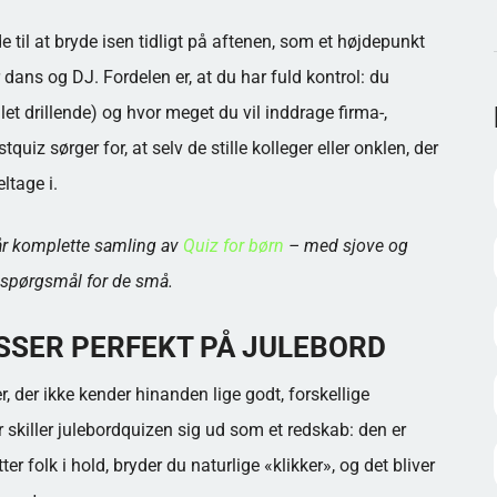
til at bryde isen tidligt på aftenen, som et højdepunkt
dans og DJ. Fordelen er, at du har fuld kontrol: du
et drillende) og hvor meget du vil inddrage firma-,
quiz sørger for, at selv de stille kolleger eller onklen, der
ltage i.
vår komplette samling av
Quiz for børn
– med sjove og
 spørgsmål for de små.
SSER PERFEKT PÅ JULEBORD
, der ikke kender hinanden lige godt, forskellige
r skiller julebordquizen sig ud som et redskab: den er
ter folk i hold, bryder du naturlige «klikker», og det bliver