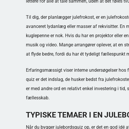
lettere for alle at tale sammen, uden at det føles tv
Til dig, der planlægger julefrokost, er en julefrok
avanceret lydanlæg eller masser af rekvisitter. En m
kuglepenne er nok. Hvis du har en projektor eller e
musik og video. Mange arrangører oplever, at en str
at flyde bedre, fordi du har ét tydeligt fællespunkt
Erfaringsmæssigt viser interne undersøgelser hos fl
quiz er det indslag, de husker bedst fra julefrokos
er med andre ord en relativt enkel investering i tid
fællesskab.
TYPISKE TEMAER I EN JULE
Når du bygger julebordsquiz op, er det en god idé a