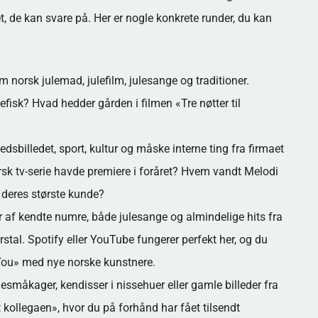
get, de kan svare på. Her er nogle konkrete runder, du kan
norsk julemad, julefilm, julesange og traditioner.
tefisk? Hvad hedder gården i filmen «Tre nøtter til
sbilledet, sport, kultur og måske interne ting fra firmaet
sk tv-serie havde premiere i foråret? Hvem vandt Melodi
deres største kunde?
 af kendte numre, både julesange og almindelige hits fra
årstal. Spotify eller YouTube fungerer perfekt her, og du
 You» med nye norske kunstnere.
ulesmåkager, kendisser i nissehuer eller gamle billeder fra
kollegaen», hvor du på forhånd har fået tilsendt