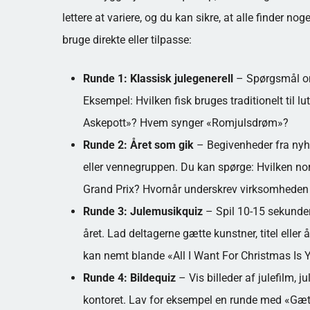
lettere at variere, og du kan sikre, at alle finder no
bruge direkte eller tilpasse:
Runde 1: Klassisk julegenerell
– Spørgsmål om 
Eksempel: Hvilken fisk bruges traditionelt til lu
Askepott»? Hvem synger «Romjulsdrøm»?
Runde 2: Året som gik
– Begivenheder fra nyhed
eller vennegruppen. Du kan spørge: Hvilken nor
Grand Prix? Hvornår underskrev virksomheden 
Runde 3: Julemusikquiz
– Spil 10-15 sekunder
året. Lad deltagerne gætte kunstner, titel eller 
kan nemt blande «All I Want For Christmas Is
Runde 4: Bildequiz
– Vis billeder af julefilm, j
kontoret. Lav for eksempel en runde med «Gæt 