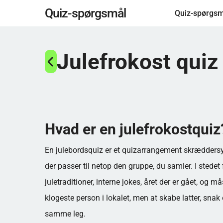
Spring
Quiz-spørgsmål
Quiz-spørgsm
til
hovedindhold
Julefrokost quiz
Hvad er en julefrokostquiz
En julebordsquiz er et quizarrangement skræddersy
der passer til netop den gruppe, du samler. I stedet f
juletraditioner, interne jokes, året der er gået, og m
klogeste person i lokalet, men at skabe latter, snak
samme leg.