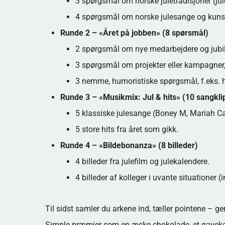
3 spørgsmål om norske juletradisjoner (jule
4 spørgsmål om norske julesange og kuns
Runde 2 – «Året på jobben» (8 spørsmål)
2 spørgsmål om nye medarbejdere og jubi
3 spørgsmål om projekter eller kampagner, 
3 nemme, humoristiske spørgsmål, f.eks. 
Runde 3 – «Musikmix: Jul & hits» (10 sangkli
5 klassiske julesange (Boney M, Mariah Car
5 store hits fra året som gikk.
Runde 4 – «Bildebonanza» (8 billeder)
4 billeder fra julefilm og julekalendere.
4 billeder af kolleger i uvante situationer
Til sidst samler du arkene ind, tæller pointene –
Simple præmier som en æske chokolade, et gavekort 