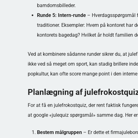
barndomsbilleder.
Runde 5: Intern-runde
– Hverdagsspørgsmål fra
traditioner. Eksempler: Hvem på kontoret har d
kontorets bagedag? Hvilket år holdt familien d
Ved at kombinere sådanne runder sikrer du, at julefr
ikke ved så meget om sport, kan stadig brillere inde
popkultur, kan ofte score mange point i den interne
Planlægning af julefrokostquiz 
For at få en julefrokostquiz, der rent faktisk funger
at google «julequiz spørgsmål» samme dag. Her er 
Bestem målgruppen
– Er dette et firmajulebor