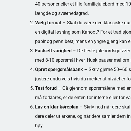
40 personer eller et lille familiejulebord med 
længde og sværhedsgrad.
Vælg format
– Skal du være den klassiske qui
en digital løsning som Kahoot? For et tradisjo
papir og penn best, mens en yngre gjeng kan e
Fastsett varighed
– De fleste julebordsquizzer 
med 8-10 spørsmål hver. Husk pauser mellom run
Opret spørgsmålsbank
– Skriv gjerne 50–60 s
justere underveis hvis du merker at nivået er for 
Test forud
– Gå gjennom spørsmålene med en ko
må forklares, er de enten for interne eller for 
Lav en klar køreplan
– Skriv ned når dere skal 
dere deler ut arkene, og når dere samler dem in
høy.