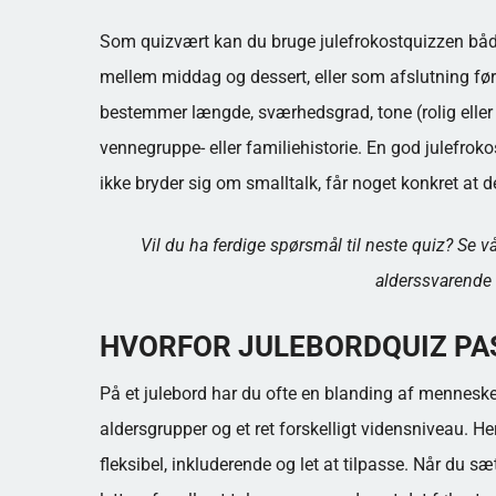
Som quizvært kan du bruge julefrokostquizzen både 
mellem middag og dessert, eller som afslutning før 
bestemmer længde, sværhedsgrad, tone (rolig eller l
vennegruppe- eller familiehistorie. En god julefrokost
ikke bryder sig om smalltalk, får noget konkret at de
Vil du ha ferdige spørsmål til neste quiz? Se 
alderssvarende
HVORFOR JULEBORDQUIZ PA
På et julebord har du ofte en blanding af mennesker
aldersgrupper og et ret forskelligt vidensniveau. He
fleksibel, inkluderende og let at tilpasse. Når du sæt