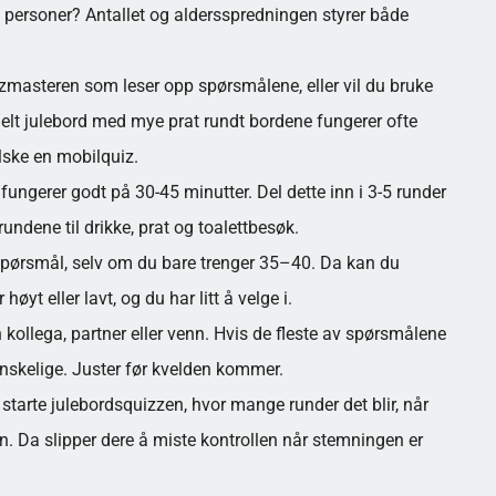
10 personer? Antallet og aldersspredningen styrer både
zmasteren som leser opp spørsmålene, eller vil du bruke
nelt julebord med mye prat rundt bordene fungerer ofte
lske en mobilquiz.
fungerer godt på 30-45 minutter. Del dette inn i 3-5 runder
dene til drikke, prat og toalettbesøk.
pørsmål, selv om du bare trenger 35–40. Da kan du
høyt eller lavt, og du har litt å velge i.
llega, partner eller venn. Hvis de fleste av spørsmålene
vanskelige. Juster før kvelden kommer.
starte julebordsquizzen, hvor mange runder det blir, når
n. Da slipper dere å miste kontrollen når stemningen er