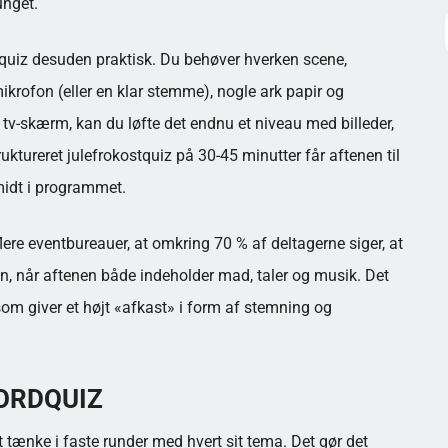
unget.
ostquiz desuden praktisk. Du behøver hverken scene,
ikrofon (eller en klar stemme), nogle ark papir og
n tv-skærm, kan du løfte det endnu et niveau med billeder,
uktureret julefrokostquiz på 30-45 minutter får aftenen til
 midt i programmet.
ere eventbureauer, at omkring 70 % af deltagerne siger, at
ten, når aftenen både indeholder mad, taler og musik. Det
, som giver et højt «afkast» i form af stemning og
BORDQUIZ
t tænke i faste runder med hvert sit tema. Det gør det