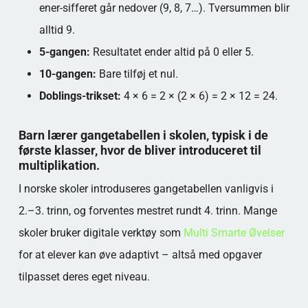
ener-sifferet går nedover (9, 8, 7…). Tversummen blir
alltid 9.
5-gangen:
Resultatet ender altid på 0 eller 5.
10-gangen:
Bare tilføj et nul.
Doblings-trikset:
4 × 6 = 2 × (2 × 6) = 2 × 12 = 24.
Barn lærer gangetabellen i skolen, typisk i de
første klasser, hvor de bliver introduceret til
multiplikation.
I norske skoler introduseres gangetabellen vanligvis i
2.–3. trinn, og forventes mestret rundt 4. trinn. Mange
skoler bruker digitale verktøy som
Multi Smarte Øvelser
for at elever kan øve adaptivt – altså med opgaver
tilpasset deres eget niveau.