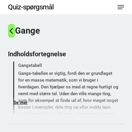
Menu
Spring
Quiz-spørgsmål
til
Luk
hovedindhold
Gange
menu
Indholdsfortegnelse
Gangetabell
Gange-tabellen er vigtig, fordi den er grundlaget
for en masse matematik, som vi bruger i
hverdagen. Den hjælper os med at regne hurtigt og
nemt med større tal. Uden den ville mange ting,
som for eksempel at finde ud af, hvor meget noget
Se mer
koster i mængder, dele ting op eller endda løse
mere komplekse problemer, være meget sværere.
Den er et vigtigt værktøj for at blive god til
matematik.