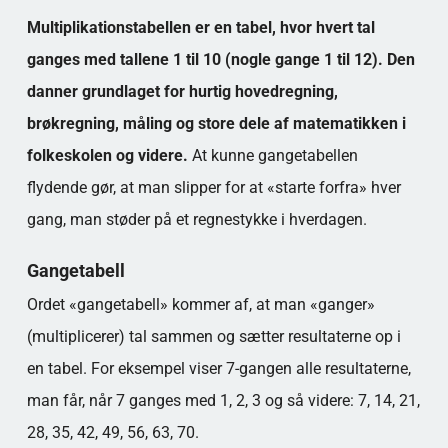
Tricks der gør gangetabellen lettere
Multiplikationstabellen er en tabel, hvor hvert tal
Barn lærer gangetabellen i skolen, typisk i de
ganges med tallene 1 til 10 (nogle gange 1 til 12). Den
første klasser, hvor de bliver introduceret til
multiplikation.
danner grundlaget for hurtig hovedregning,
Ofte stillede spørgsmål om multiplikationstabellen
brøkregning, måling og store dele af matematikken i
Børn lærer gangetabellen i Norge, når de går i
folkeskolen og videre.
At kunne gangetabellen
3. klasse (ca. 8-9 år gamle).
flydende gør, at man slipper for at «starte forfra» hver
100
Hva er den vanskeligste gangen?
gang, man støder på et regnestykke i hverdagen.
Findes der digitale øvelsesværktøjer til
multiplikationstabellerne?
Gangetabell
Populære kategorier
Ordet «gangetabell» kommer af, at man «ganger»
(multiplicerer) tal sammen og sætter resultaterne op i
en tabel. For eksempel viser 7-gangen alle resultaterne,
man får, når 7 ganges med 1, 2, 3 og så videre: 7, 14, 21,
28, 35, 42, 49, 56, 63, 70.