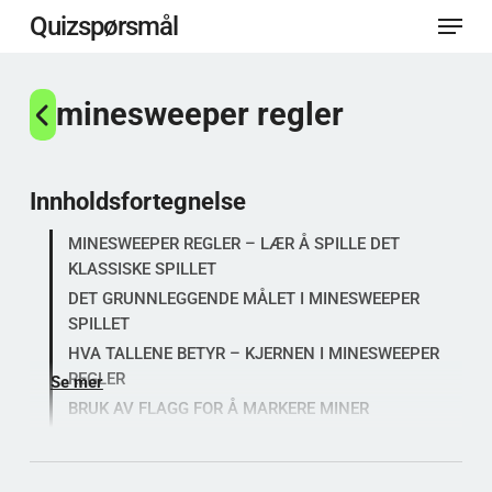
Meny
Gå
Quizspørsmål
til
Lukk
hovedinnhold
minesweeper regler
menye
Innholdsfortegnelse
MINESWEEPER REGLER – LÆR Å SPILLE DET
KLASSISKE SPILLET
DET GRUNNLEGGENDE MÅLET I MINESWEEPER
SPILLET
HVA TALLENE BETYR – KJERNEN I MINESWEEPER
REGLER
Se mer
BRUK AV FLAGG FOR Å MARKERE MINER
CHORDING: ET AVANSERT MINESWEEPER TIPS
NÅR LOGIKKEN IKKE STREKKER TIL