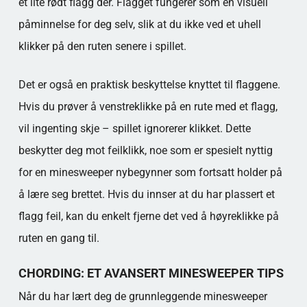
et lite rødt flagg der. Flagget fungerer som en visuell
påminnelse for deg selv, slik at du ikke ved et uhell
klikker på den ruten senere i spillet.
Det er også en praktisk beskyttelse knyttet til flaggene.
Hvis du prøver å venstreklikke på en rute med et flagg,
vil ingenting skje – spillet ignorerer klikket. Dette
beskytter deg mot feilklikk, noe som er spesielt nyttig
for en minesweeper nybegynner som fortsatt holder på
å lære seg brettet. Hvis du innser at du har plassert et
flagg feil, kan du enkelt fjerne det ved å høyreklikke på
ruten en gang til.
CHORDING: ET AVANSERT MINESWEEPER TIPS
Når du har lært deg de grunnleggende minesweeper