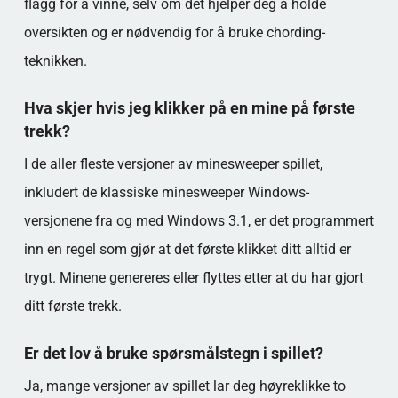
flagg for å vinne, selv om det hjelper deg å holde
oversikten og er nødvendig for å bruke chording-
teknikken.
Hva skjer hvis jeg klikker på en mine på første
trekk?
I de aller fleste versjoner av minesweeper spillet,
inkludert de klassiske minesweeper Windows-
versjonene fra og med Windows 3.1, er det programmert
inn en regel som gjør at det første klikket ditt alltid er
trygt. Minene genereres eller flyttes etter at du har gjort
ditt første trekk.
Er det lov å bruke spørsmålstegn i spillet?
Ja, mange versjoner av spillet lar deg høyreklikke to