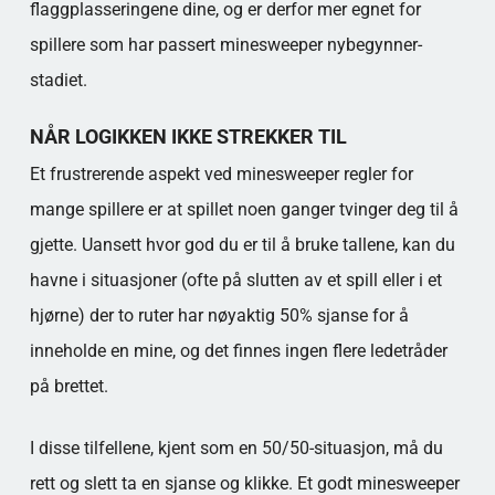
flaggplasseringene dine, og er derfor mer egnet for
spillere som har passert minesweeper nybegynner-
stadiet.
NÅR LOGIKKEN IKKE STREKKER TIL
Et frustrerende aspekt ved minesweeper regler for
mange spillere er at spillet noen ganger tvinger deg til å
gjette. Uansett hvor god du er til å bruke tallene, kan du
havne i situasjoner (ofte på slutten av et spill eller i et
hjørne) der to ruter har nøyaktig 50% sjanse for å
inneholde en mine, og det finnes ingen flere ledetråder
på brettet.
I disse tilfellene, kjent som en 50/50-situasjon, må du
rett og slett ta en sjanse og klikke. Et godt minesweeper