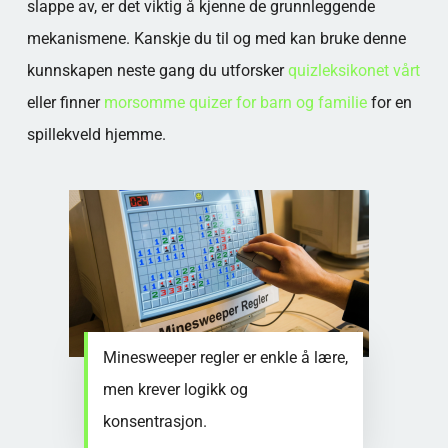
slappe av, er det viktig å kjenne de grunnleggende
mekanismene. Kanskje du til og med kan bruke denne
kunnskapen neste gang du utforsker
quizleksikonet vårt
eller finner
morsomme quizer for barn og familie
for en
spillekveld hjemme.
Minesweeper regler er enkle å lære,
men krever logikk og
konsentrasjon.