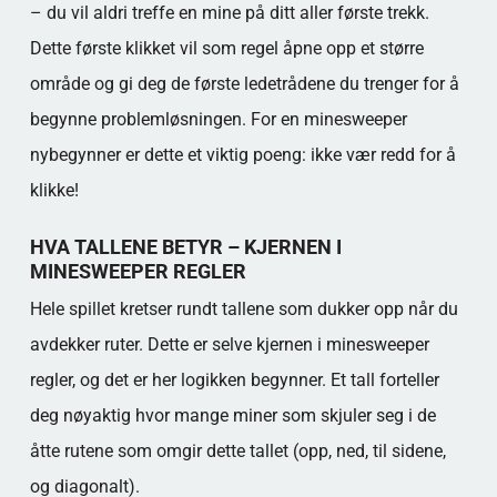
– du vil aldri treffe en mine på ditt aller første trekk.
Dette første klikket vil som regel åpne opp et større
område og gi deg de første ledetrådene du trenger for å
begynne problemløsningen. For en minesweeper
nybegynner er dette et viktig poeng: ikke vær redd for å
klikke!
HVA TALLENE BETYR – KJERNEN I
MINESWEEPER REGLER
Hele spillet kretser rundt tallene som dukker opp når du
avdekker ruter. Dette er selve kjernen i minesweeper
regler, og det er her logikken begynner. Et tall forteller
deg nøyaktig hvor mange miner som skjuler seg i de
åtte rutene som omgir dette tallet (opp, ned, til sidene,
og diagonalt).