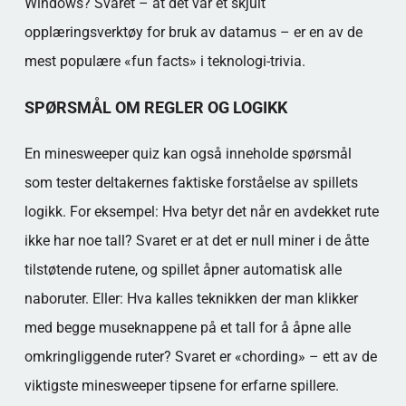
Windows? Svaret – at det var et skjult
opplæringsverktøy for bruk av datamus – er en av de
mest populære «fun facts» i teknologi-trivia.
SPØRSMÅL OM REGLER OG LOGIKK
En minesweeper quiz kan også inneholde spørsmål
som tester deltakernes faktiske forståelse av spillets
logikk. For eksempel: Hva betyr det når en avdekket rute
ikke har noe tall? Svaret er at det er null miner i de åtte
tilstøtende rutene, og spillet åpner automatisk alle
naboruter. Eller: Hva kalles teknikken der man klikker
med begge museknappene på et tall for å åpne alle
omkringliggende ruter? Svaret er «chording» – ett av de
viktigste minesweeper tipsene for erfarne spillere.