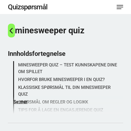
Meny
Gå
Quizspørsmål
til
Lukk
hovedinnhold
minesweeper quiz
menye
Innholdsfortegnelse
MINESWEEPER QUIZ – TEST KUNNSKAPENE DINE
OM SPILLET
HVORFOR BRUKE MINESWEEPER I EN QUIZ?
KLASSISKE SPØRSMÅL TIL DIN MINESWEEPER
QUIZ
Se mer
SPØRSMÅL OM REGLER OG LOGIKK
TIPS FOR Å LAGE EN ENGASJERENDE QUIZ
MINESWEEPER SOM TEMA FOR TEMAQUIZ
FAQ OM MINESWEEPER QUIZ