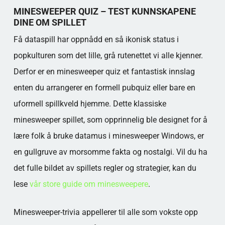
Er Minesweeper et godt tema for en
MINESWEEPER QUIZ – TEST KUNNSKAPENE
familiequiz?
DINE OM SPILLET
Hva er det vanligste spørsmålet om
Få dataspill har oppnådd en så ikonisk status i
Minesweeper i pubquizer?
Hvor mange vanskelighetsgrader hadde det
popkulturen som det lille, grå rutenettet vi alle kjenner.
originale spillet?
Derfor er en minesweeper quiz et fantastisk innslag
Kan man lage en hel quizkveld bare om
enten du arrangerer en formell pubquiz eller bare en
Minesweeper?
uformell spillkveld hjemme. Dette klassiske
Populære kategorier
minesweeper spillet, som opprinnelig ble designet for å
lære folk å bruke datamus i minesweeper Windows, er
en gullgruve av morsomme fakta og nostalgi. Vil du ha
det fulle bildet av spillets regler og strategier, kan du
lese
vår store guide om minesweepere
.
Minesweeper-trivia appellerer til alle som vokste opp