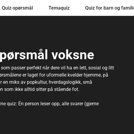
Quiz-spørsmål
Temaquiz
Quiz for barn og famili
pørsmål voksne
 passer perfekt når dere vil ha en lett, sosial og litt
ørsmålene er laget for uformelle kvelder hjemme, på
 får en miks av popkultur, hverdagslogikk, små
n som ikke alltid sitter på stående fot.
e quiz: Én person leser opp, alle svarer (gjerne
lande diskusjoner på en fair måte. Vanskelighetsgraden er
ikk som gjør det gøy å spille – enten dere har
en.