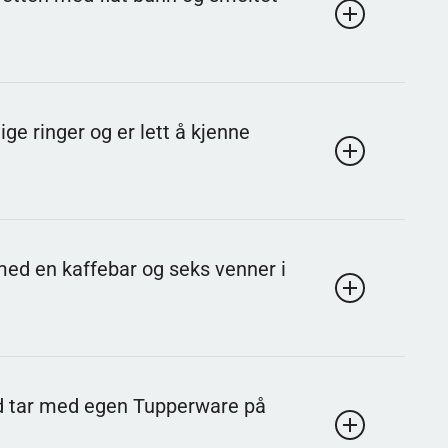
så brukes om sexleketøy som stimulerer med samme
 typer topping. Den moderne varianten forbindes ofte
ige ringer og er lett å kjenne
okale stiler.
og steinpartikler. Ringene er svært synlige fra
med en kaffebar og seks venner i
vakere ringene rundt andre planeter.
 i New York. Serien ble sendt på 1990- og 2000-tallet
id tar med egen Tupperware på
ast samlingsplass.