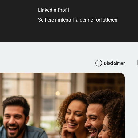
mål som inviterer til korte sidespor, litt latter og den gode
LinkedIn-Profil
 lov å gjette. Ofte er det nettopp de skråsikre, litt kreative
Se flere innlegg fra denne forfatteren
Disclaimer
itt lureri
t
om og sosial quizkveld (for
 rammen er avslappet, tempoet er jevnt og alle føler de
per spørsmål: noen som handler om ting «alle» har hørt
tester hverdagskunnskap (mat, geografi, språk, rare vaner),