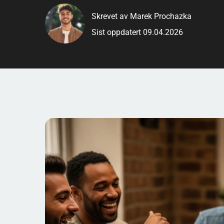
Perfekt når dere vil ha quiz som faktisk flyter: spørs
Skrevet av Marek Prochazka
følelsen av å kunne noe helt unyttig. Og ja: her er det
Sist oppdatert 09.04.2026
svarene som gjør runden ekstra morsom.
Morsomme quiz spørsmål voksne – raske fakta:
• Antall spørsmål: 50
• Passer for: Voksne fra 18 år
• Vanskelighetsgrad: Middels til vanskelig
• Kategorier: Popkultur, hverdagsliv, musikk, film og l
• Fasit: Inkludert under hvert spørsmål
• Passer til: Fest, nachspiel, vennekveld og firmafes
Slik får du en ekstra mors
voksne)
Morsomme quiz spørsmål for voksne funker best når
kan bidra. En god tommelfingerregel er å blande ty
om (låter, serier, kjendiser, merkevarer), noen som 