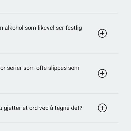
t og rester svært praktisk. Det er en humoristisk
en alkohol som likevel ser festlig
e om «forberedt»-typen.
igne en cocktail i smak og utseende. Den kan inneholde
for serier som ofte slippes som
n alkohol.
r med abonnement. Den ble kjent for å slippe hele
 gjetter et ord ved å tegne det?
 til et vanlig fenomen.