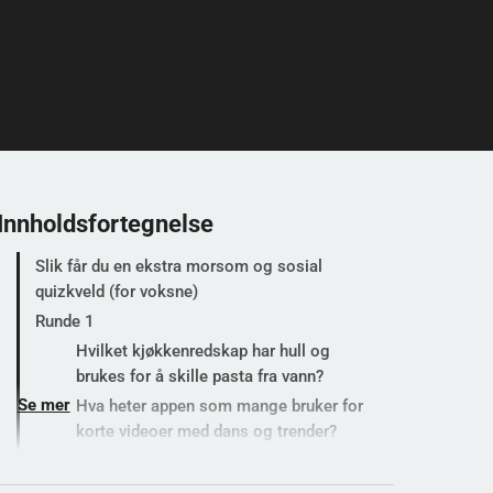
Innholdsfortegnelse
Slik får du en ekstra morsom og sosial
quizkveld (for voksne)
Runde 1
Hvilket kjøkkenredskap har hull og
brukes for å skille pasta fra vann?
Se mer
Hva heter appen som mange bruker for
korte videoer med dans og trender?
Hvilken farge får du ved å blande rødt og
blått i maling?