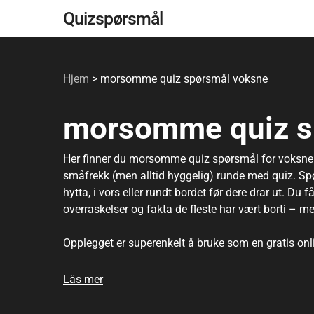
Gå
Quizspørsmål
til
hovedinnhold
Hjem
>
morsomme quiz spørsmål voksne
morsomme quiz s
Her finner du morsomme quiz spørsmål for voksne som
småfrekk (men alltid hyggelig) runde med quiz. Sp
hytta, i vors eller rundt bordet før dere drar ut. Du
overraskelser og fakta de fleste har vært borti – me
Opplegget er superenkelt å bruke som en gratis onlin
samtidig), og så bruker dere fasit/forklaring til å 
middels, med små humorvinkler og «selvsagt!»-øyebl
Läs mer
konkurranseinstinkt, eller bare er med for stemning