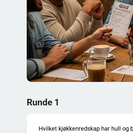
og noen som er rene logikk- eller lurespørsmål. D
overraskelsene som skaper mest prat rundt bordet.
Lavpraktisk oppsett som alltid funker: Del inn i la
ta en kort pause mellom rundene. Det gjør at energie
showet. En annen enkel vri er «skriv svaret først»: L
rettferdig, og dere får flere morsomme feilgrep (s
Vil du gjøre det ekstra gøy uten mye styr? Prøv en 
To-poengeren:
Gi 2 poeng hvis laget kan forklar
mer engasjement og færre endeløse diskusjone
Bonus for nærmest:
På tallspørsmål (årstall, 
spenning selv om ingen treffer helt.
Runde 1
«Rett eller tull?»
Les opp tre påstander der én e
særlig når den «helt åpenbart riktige» viser seg
Hvilket kjøkkenredskap har hull og b
Fun facts som gjør quizkvelden litt mer underhol