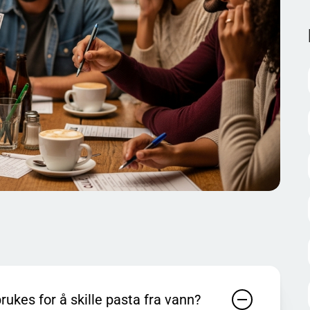
a får dere både de trygge poengene og de små
g på 2–4 personer, kjør 10–15 quiz spørsmål per runde, og
n holder seg, og at dere slipper at én person tar over hele
a alle notere før noen sier noe høyt. Da blir det mer
om ofte er dagens høydepunkt).
av disse variantene:
e kort hvorfor svaret er riktig (en setning holder). Det gir
r.
antall, lengde) får nærmeste lag 1 bonuspoeng. Da blir det
r riktig. Lagene må velge. Dette skaper ofte mest latter –
 å være tull.
rukes for å skille pasta fra vann?
dende: Mange av de mest minneverdige quizspørsmålene