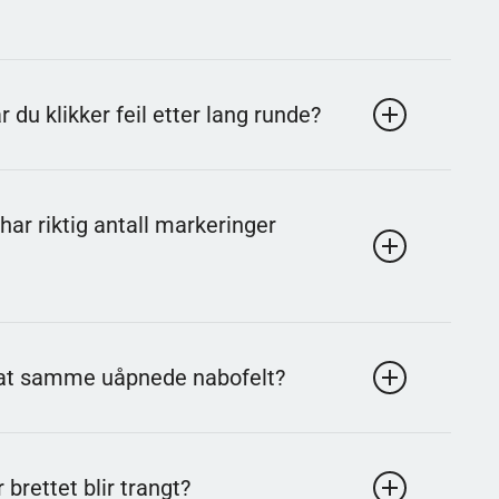
jetting. Refleks kan hjelpe med tempo, men gode
 du klikker feil etter lang runde?
etter et tap. Mange kjenner igjen øyeblikket fordi et
 har riktig antall markeringer
beid.
resterende nabofeltene trygge. Dette er en grunnregel
kurat samme uåpnede nabofelt?
lt som må være miner. Ved å sammenligne naboområder
brettet blir trangt?
ekk.