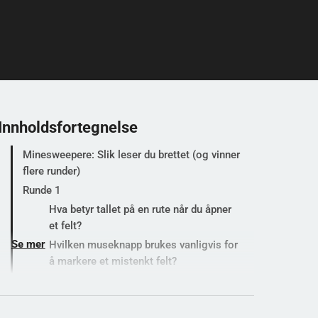
Innholdsfortegnelse
Minesweepere: Slik leser du brettet (og vinner
flere runder)
Runde 1
Hva betyr tallet på en rute når du åpner
et felt?
Se mer
Hvilken museknapp brukes vanligvis for
å markere et mistenkt felt?
Hva skjer når du åpner et felt som
skjuler en mine?
Hva er målet for å vinne et brett?