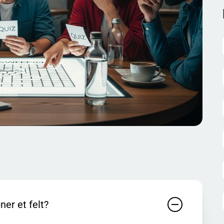
 som mulig. Mange tap kommer av at man klikker raskt
edet kan du bruke to enkle sjekker: (1) Se om et tall
 (2) Se om to tall deler uåpnede naboer – ofte kan du da
e være komplisert: Selv en liten sammenligning kan gi deg
lsen av å ryke på siste del av brettet.
om kan være greie å ha i bakhodet): Minesweepere ble for
di det fulgte med på mange PC-er, og fordi reglene er
t av de mest kjente eksemplene på et spill der du faktisk
e av raske reflekser. Og ja: Det er helt normalt å bli litt
e klassiske feilene skjer.
r å varme opp, og runde 2 for å teste om du har fått bedre
e det ekstra gøy ved å gi ett poeng for riktig svar og ett
ner et felt?
 blir det både konkurranse og læring – uten at det føles