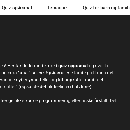
Quiz-spørsmål
Temaquiz
Quiz for barn og famili
es! Her får du to runder med
quiz spørsmål
og svar for
k og små “aha!”-seiere. Spørsmålene tar deg rett inn i det
, vanlige nybegynnerfeller, og litt popkultur rundt det
inutter” (og så ble det plutselig en halvtime).
u trenger ikke kunne programmering eller huske årstall. Det
 og tenke litt taktisk. Perfekt som en kort pause, en
ing før du faktisk begynner å rydde brett uten å treffe
m begge rundene som en liten pub-quiz hjemme: én leser
de mest “selvfølgelig!”-øyeblikkene.