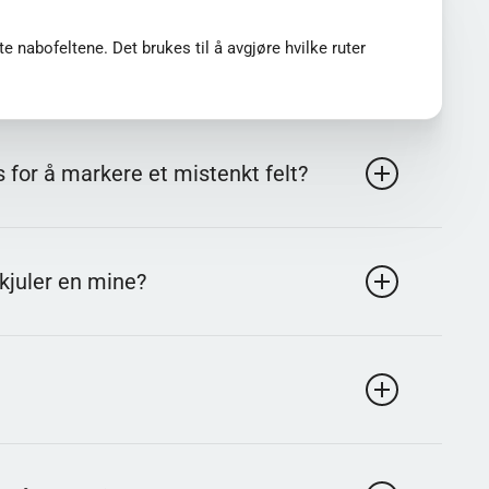
her på Quiz-spørsmål
e nabofeltene. Det brukes til å avgjøre hvilke ruter
 for å markere et mistenkt felt?
ikk. Funksjonen hjelper deg å holde styr på hvilke felt
skjuler en mine?
 standardregler. Derfor handler mye av strategien om å
. Miner trenger ikke klikkes, men å markere dem kan