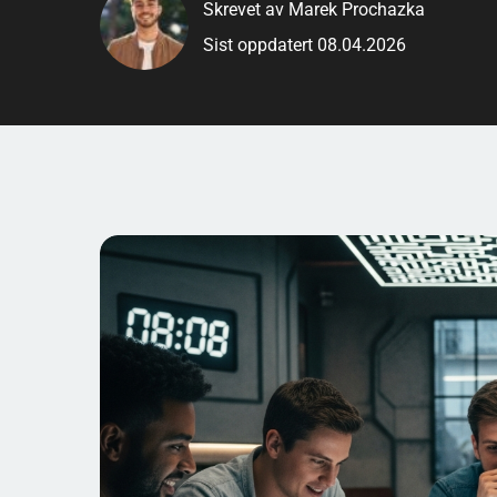
Skrevet av Marek Prochazka
Sist oppdatert 08.04.2026
Forvent en miks av lett og litt mer tricky: Hva betyr 
bør du heller markere? Og hvilke klassiske feil gjør vi
gøy, konkret og akkurat passe utfordrende.
Minesweepere: Slik leser du
runder)
Minesweepere handler i bunn og grunn om å tolke in
miner som ligger i de åtte nabofeltene rundt ruten (h
av rutene rundt er en mine, mens en “0” (ofte vist s
og derfor åpnes gjerne et større område automatisk
kan du konkludere med her?”, “Hvilket felt er trygt?”
Lavpraktisk tips før du klikker deg inn i spørsmåle
ofte at de føles som små regler. En enkel strategi e
bare har én uåpnet nabo igjen, er den naboen en min
kan de resterende uåpnede nabofeltene åpnes trygt. 