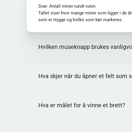
Svar: Antall miner rundt ruten
Er du interessert i flere gratis nettquizer? Se mer 
Tallet viser hvor mange miner som ligger i de ått
som er trygge og hvilke som bør markeres.
Hvilken museknapp brukes vanligvis
Svar: Høyreklikk
Markering settes som et flagg for å unngå feilkl
Hva skjer når du åpner et felt som 
som antas å skjule en mine.
Svar: Spillet er tapt
Å treffe en mine avslutter runden umiddelbart i
Hva er målet for å vinne et brett?
redusere risiko før man åpner usikre felt.
Svar: Å åpne alle trygge ruter
Du vinner når alle ruter uten miner er avdekket