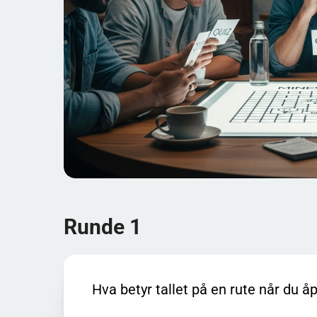
logikk quizen tester på en morsomme måte.
En annen klassiker er å unngå “gjetting” så lenge
uten å sjekke om tallene faktisk støtter valget. I st
allerede har riktig antall markerte miner rundt seg.
sammenligne dem og utelukke felt. Det trenger ikk
et sikkert trekk og spare deg for den irriterende føle
Fun facts som ofte dukker opp i diskusjoner (og s
mange selve symbolet på “et lite spill i pausen” for
enkle å lære men vanskelige å mestre. Det er også e
blir bedre av å lese mønstre og holde hodet kaldt, ikk
for selvsikker når brettet ser ryddig ut – det er da d
Runde 1
Bruk quizen som en liten treningsøkt: Ta runde 1 fo
“brettblikk”. Spiller dere flere sammen, kan dere gjør
Hva betyr tallet på en rute når du åp
bonuspoeng hvis dere kan forklare logikken bak. Da
som en prøve.