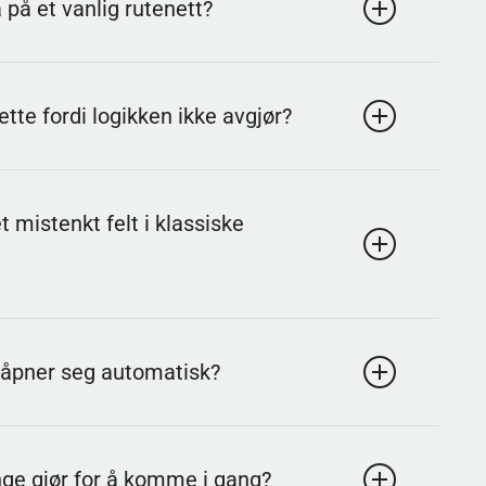
på et vanlig rutenett?
diagonalt. Kant- og hjørneruter har færre naboer, noe
tte fordi logikken ikke avgjør?
ge felt. Da må du ta en sjanse, med mindre du kan finne
t mistenkt felt i klassiske
 ikke bør åpnes. Det er en støtte for hukommelse og
e åpner seg automatisk?
es sammenhengende trygge ruter automatisk. Det gjør
nge gjør for å komme i gang?