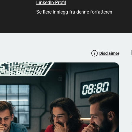
LinkedIn-Profil
Se flere innlegg fra denne forfatteren
egentlig tallene i praksis? Når er det trygt å åpne, og når
 alle når vi blir litt for selvsikre? Dette er laget for å være
 brettet (og vinner flere
Disclaimer
formasjon. Tallene du ser i rutene forteller hvor mange
orisontalt, vertikalt og diagonalt). En “1” betyr altså at én
om tom rute) betyr at det ikke finnes miner i nabofeltene –
. I quizen dukker dette opp som typiske situasjoner: “Hva
, eller “Hvorfor er dette et klassisk nybegynnersteg?”.
ne: Tenk i mønstre. Noen tallkombinasjoner går igjen så
r å starte med sikre konklusjoner: Hvis en rute med tallet 1
e. Hvis tallet allerede “er dekket” av markeringene dine,
Dette er kjernen i spillet – og det er akkurat denne typen