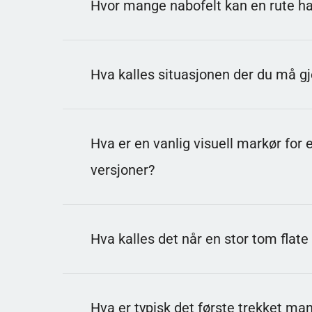
Hvor mange nabofelt kan en rute ha 
gjøre logikken og tempoet enklere.
Svar: 8
En rute kan ha naboer horisontalt, vertikalt og 
Hva kalles situasjonen der du må gje
som påvirker hvilke tall som kan dukke opp.
Svar: 50/50
Noen brett gir et valg mellom to like sannsynli
Hva er en vanlig visuell markør for e
informasjon et annet sted på brettet.
versjoner?
Svar: Et flagg
Flagget brukes som en påminnelse om at feltet
Hva kalles det når en stor tom flat
for å unngå uhell når du klikker raskt.
Svar: Kaskade
Når du åpner en rute med null i nærheten, åpn
Hva er typisk det første trekket ma