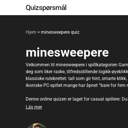
Gå
Quizspørsmål
til
hovedinnhold
Hjem
>
minesweepere quiz
minesweepere
Velkommen til minesweepere i spillkategorien Gam
deg som liker raske, tilfredsstillende logikk-øyeblik
klassiske rutebrettet: tall som gir hint, smarte klikk
ikoniske PC-spillet mange har åpnet “bare for fem m
Denne online quizen er laget for casual spillere: D
holder lenge å kjenne igjen situasjoner fra skjermen
Läs mer
uformell konkurranse med venner, eller som oppvarm
en mine. Ta runde 1 alene, eller spill dere gjenno
opp, resten svarer, og dere diskuterer dere frem til 