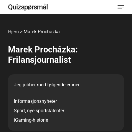
Meny
Gå
Quizspørsmål
til
Lukk
hovedinnhold
menye
Hjem
>
Marek Procházka
Marek Procházka:
Frilansjournalist
Jeg jobber med følgende emner:
Informasjonsnyheter
Sport, nye sportstalenter
iGaming-historie