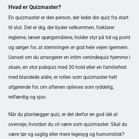
QUIZMASTER
Hvad er Quizmaster?
STATISTIK OG ERFARING SOM STYRER DIN
ROLLE
En quizmaster er den person, der leder din quiz fra start
TIPS TIL STIL, HUMOR OG FORMIDLING
til slut. Det er dig, der byder velkommen, forklarer
HVORDAN UTVIKLE DIG SOM QUIZMASTER
reglerne, læser spørgsmålene, holder styr på tid og point
OVER TID
og sørger for, at stemningen er god hele vejen igennem.
Populære kategorier
Uanset om du arrangerer en intim venindequiz hjemme i
stuen, en stor pubquiz med 30 hold eller en familiefest
med blandede aldre, er rollen som quizmaster helt
afgørende for, om aftenen opleves som ryddelig,
retfærdig og sjov.
Når du planlægger quiz, er det derfor en god idé at
overveje, hvordan du vil være som quizmaster: Skal du
være tør og saglig eller mere legesyg og humoristisk?