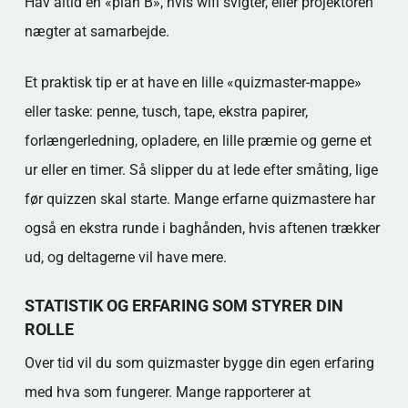
Hav altid en «plan B», hvis wifi svigter, eller projektoren
nægter at samarbejde.
Et praktisk tip er at have en lille «quizmaster-mappe»
eller taske: penne, tusch, tape, ekstra papirer,
forlængerledning, opladere, en lille præmie og gerne et
ur eller en timer. Så slipper du at lede efter småting, lige
før quizzen skal starte. Mange erfarne quizmastere har
også en ekstra runde i baghånden, hvis aftenen trækker
ud, og deltagerne vil have mere.
STATISTIK OG ERFARING SOM STYRER DIN
ROLLE
Over tid vil du som quizmaster bygge din egen erfaring
med hva som fungerer. Mange rapporterer at