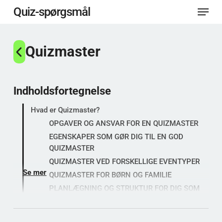
Menu
Spring
Quiz-spørgsmål
til
Luk
hovedindhold
Quizmaster
menu
Indholdsfortegnelse
Hvad er Quizmaster?
OPGAVER OG ANSVAR FOR EN QUIZMASTER
EGENSKAPER SOM GØR DIG TIL EN GOD
QUIZMASTER
QUIZMASTER VED FORSKELLIGE EVENTYPER
Se mer
QUIZMASTER FOR BØRN OG FAMILIE
PLANLÆGNING OG STRUKTUR FOR DIG SOM
QUIZMASTER
VÆRKTØJ OG HJÆLPEMIDLER TIL