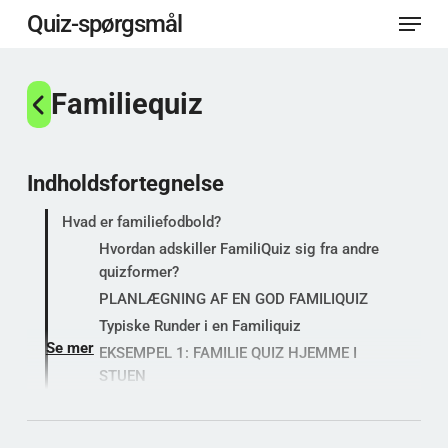
Menu
Spring
Quiz-spørgsmål
til
Luk
hovedindhold
Familiequiz
menu
Indholdsfortegnelse
Hvad er familiefodbold?
Hvordan adskiller FamiliQuiz sig fra andre
quizformer?
PLANLÆGNING AF EN GOD FAMILIQUIZ
Typiske Runder i en Familiquiz
Se mer
EKSEMPEL 1: FAMILIE QUIZ HJEMME I
STUEN
EKSEMPEL 2: FAMILIEQUIZ I HYTTEN
ALDERSSBLANDING OG NIVEAU I