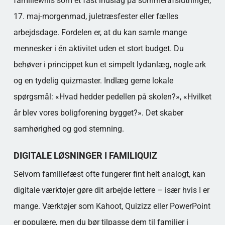
familiewhis som et fast indslag på sommerafslutninger,
17. maj-morgenmad, juletræsfester eller fælles
arbejdsdage. Fordelen er, at du kan samle mange
mennesker i én aktivitet uden et stort budget. Du
behøver i princippet kun et simpelt lydanlæg, nogle ark
og en tydelig quizmaster. Indlæg gerne lokale
spørgsmål: «Hvad hedder pedellen på skolen?», «Hvilket
år blev vores boligforening bygget?». Det skaber
samhørighed og god stemning.
DIGITALE LØSNINGER I FAMILIQUIZ
Selvom familiefæst ofte fungerer fint helt analogt, kan
digitale værktøjer gøre dit arbejde lettere – især hvis I er
mange. Værktøjer som Kahoot, Quizizz eller PowerPoint
er populære, men du bør tilpasse dem til familier i