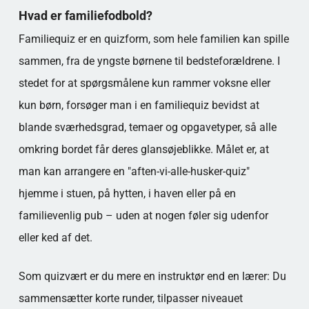
FAMILIEQUIZ
Hvad er familiefodbold?
FAMILIQUIZ PÅ PUB, I FORENING OG
BOLIGPRODUCENT
Familiequiz er en quizform, som hele familien kan spille
DIGITALE LØSNINGER I FAMILIQUIZ
sammen, fra de yngste børnene til bedsteforældrene. I
TIPS TIL PRÆMIER OG MOTIVATION
stedet for at spørgsmålene kun rammer voksne eller
SÅDAN OPBYGGER DU EN FAST FAMILIE
kun børn, forsøger man i en familiequiz bevidst at
QUIZ TRADITION
blande sværhedsgrad, temaer og opgavetyper, så alle
AFSLUTNING: HVORFOR FAMILIQUIZ
FUNGERER SÅ GODT
omkring bordet får deres glansøjeblikke. Målet er, at
Populære kategorier
man kan arrangere en "aften-vi-alle-husker-quiz"
hjemme i stuen, på hytten, i haven eller på en
familievenlig pub – uden at nogen føler sig udenfor
eller ked af det.
Som quizvært er du mere en instruktør end en lærer: Du
sammensætter korte runder, tilpasser niveauet