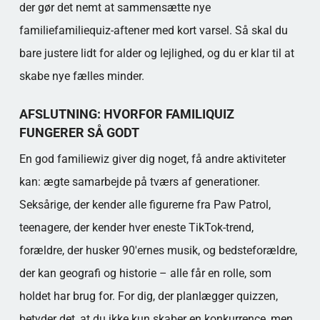
der gør det nemt at sammensætte nye
familiefamiliequiz-aftener med kort varsel. Så skal du
bare justere lidt for alder og lejlighed, og du er klar til at
skabe nye fælles minder.
AFSLUTNING: HVORFOR FAMILIQUIZ
FUNGERER SÅ GODT
En god familiewiz giver dig noget, få andre aktiviteter
kan: ægte samarbejde på tværs af generationer.
Seksårige, der kender alle figurerne fra Paw Patrol,
teenagere, der kender hver eneste TikTok-trend,
forældre, der husker 90'ernes musik, og bedsteforældre,
der kan geografi og historie – alle får en rolle, som
holdet har brug for. For dig, der planlægger quizzen,
betyder det, at du ikke kun skaber en konkurrence, men