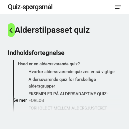
Menu
Spring
Quiz-spørgsmål
til
Luk
hovedindhold
Alderstilpasset quiz
menu
Indholdsfortegnelse
Hvad er en alderssvarende quiz?
Hvorfor alderssvarende quizzes er så vigtige
Alderssvarende quiz for forskellige
aldersgrupper
EKSEMPLER PÅ ALDERSADAPTIVE QUIZ-
Se mer
FORLØB
FORHOLDET MELLEM ALDERSJUSTERET
QUIZ OG BØRNEQUIZ
SÅDAN PLANLÆGGER DU EN ALDERSRIGHT