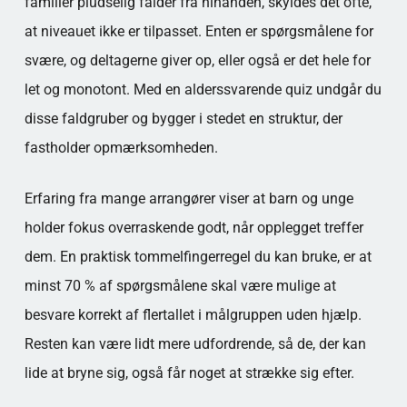
familier pludselig falder fra hinanden, skyldes det ofte,
at niveauet ikke er tilpasset. Enten er spørgsmålene for
svære, og deltagerne giver op, eller også er det hele for
let og monotont. Med en alderssvarende quiz undgår du
disse faldgruber og bygger i stedet en struktur, der
fastholder opmærksomheden.
Erfaring fra mange arrangører viser at barn og unge
holder fokus overraskende godt, når opplegget treffer
dem. En praktisk tommelfingerregel du kan bruke, er at
minst 70 % af spørgsmålene skal være mulige at
besvare korrekt af flertallet i målgruppen uden hjælp.
Resten kan være lidt mere udfordrende, så de, der kan
lide at bryne sig, også får noget at strække sig efter.