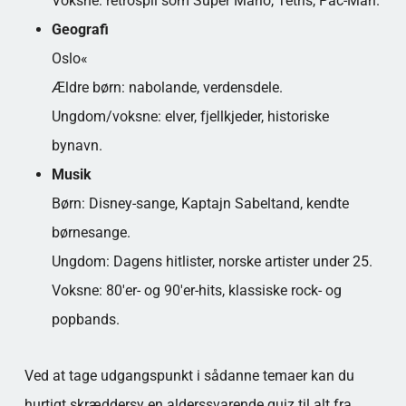
Voksne: retrospil som Super Mario, Tetris, Pac-Man.
Geografi
Oslo«
Ældre børn: nabolande, verdensdele.
Ungdom/voksne: elver, fjellkjeder, historiske
bynavn.
Musik
Børn: Disney-sange, Kaptajn Sabeltand, kendte
børnesange.
Ungdom: Dagens hitlister, norske artister under 25.
Voksne: 80'er- og 90'er-hits, klassiske rock- og
popbands.
Ved at tage udgangspunkt i sådanne temaer kan du
hurtigt skræddersy en alderssvarende quiz til alt fra