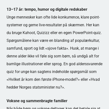
13–17 år: tempo, humor og digitale redskaber
Unge mennesker kan ofte lide konkurrence, klare point-
systemer og gerne live-resultater på skærmen. Her kan
du bruge Kahoot, Quizizz eller en egen PowerPoint-quiz.
Spørgsmålene kan være en blanding af populærkultur,
samfund, sport og lidt «sjove fakta». Husk, at mange i
denne alder ikke vil føle sig som børn, så undgå alt for
barnlige illustrationer eller sprog. En god alderssvarende
quiz for unge kan sagtens indeholde spørgsmål som
«Hvilket år kom den første iPhone-model?» eller «Hvad
hedder Norges statsminister nu?».
Voksne og sammenbragte familier
Når både børn og voksne deltager, kan det betale sig at