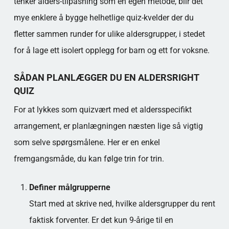
tenker alders-tilpasning som en egen metode, blir det
mye enklere å bygge helhetlige quiz-kvelder der du
fletter sammen runder for ulike aldersgrupper, i stedet
for å lage ett isolert opplegg for barn og ett for voksne.
SÅDAN PLANLÆGGER DU EN ALDERSRIGHT
QUIZ
For at lykkes som quizvært med et aldersspecifikt
arrangement, er planlægningen næsten lige så vigtig
som selve spørgsmålene. Her er en enkel
fremgangsmåde, du kan følge trin for trin.
Definer målgrupperne
Start med at skrive ned, hvilke aldersgrupper du rent
faktisk forventer. Er det kun 9-årige til en