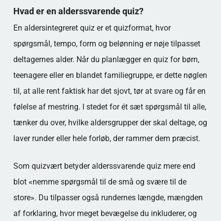
QUIZ
Hvad er en alderssvarende quiz?
TEMAEGNETDER TIL EN ALDERSSVARENDE
QUIZ
En aldersintegreret quiz er et quizformat, hvor
STATISTIK DU KAN BRUGE I PRAKSIS
spørgsmål, tempo, form og belønning er nøje tilpasset
DIGITALE LØSNINGER I ALDERSTILPASSET
deltagernes alder. Når du planlægger en quiz for børn,
QUIZ
teenagere eller en blandet familiegruppe, er dette nøglen
ALDERSTILPASSET QUIZ I PUBBER, LAG OG
FORENINGER
til, at alle rent faktisk har det sjovt, tør at svare og får en
AFSLUTNING: SÅDAN GØR DU EN
følelse af mestring. I stedet for ét sæt spørgsmål til alle,
ALDERSADAPTIV QUIZ UFORGLEMMELIG
tænker du over, hvilke aldersgrupper der skal deltage, og
Populære kategorier
laver runder eller hele forløb, der rammer dem præcist.
Som quizvært betyder alderssvarende quiz mere end
blot «nemme spørgsmål til de små og svære til de
store». Du tilpasser også rundernes længde, mængden
af forklaring, hvor meget bevægelse du inkluderer, og