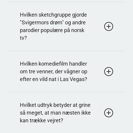
Svar på spørgsmålet: Lillehammer '94 åbning
Udtrykket er forbundet med en berømt tale fra
Hvilken sketchgruppe gjorde
vinterlegene og er siden blevet brugt ironisk. Det
"Svigermors drøm" og andre
optræder i humor og satire, når folk vil
parodier populære på norsk
kommentere deres nationale selvbillede.
tv?
Svar på spørgsmålet: Kollektivet
Gruppen skabte sketches og parodier med klare
Hvilken komediefilm handler
karaktertyper og situationskomik. Flere udtryk og
om tre venner, der vågner op
karakterer blev gentaget i forskellige variationer og
efter en vild nat i Las Vegas?
var meget genkendelige.
Svar på spørgsmålet: Tømmermænd
Handlingen starter med hukommelsestab efter en
Hvilket udtryk betyder at grine
fest og en række spor, som skal følges. Meget af
så meget, at man næsten ikke
humoren kommer fra de konsekvenser, der
kan trække vejret?
gradvist afsløres i løbet af dagen.