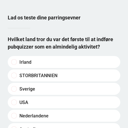
Svar på spørgsmålet: Skræmmende humor
Genren skaber komik gennem pinlige situationer
og brud på sociale normer. Effekten opstår, når
Lad os teste dine parringsevner
seeren forstår, hvad der burde ske, men karakteren
gør det modsatte.
Hvilket land tror du var det første til at indføre
pubquizzer som en almindelig aktivitet?
Irland
STORBRITANNIEN
Sverige
USA
Nederlandene