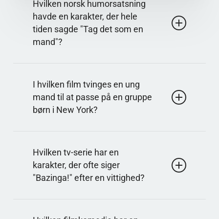
Hvilken norsk humorsatsning
havde en karakter, der hele
tiden sagde "Tag det som en
mand"?
Svar: Ude i vores have
Serien er kendt for sin mørke, absurde og ofte
I hvilken film tvinges en ung
ubehagelige humor med stærke karakterer.
mand til at passe på en gruppe
Gentagne udtryk bruges til at opbygge
børn i New York?
genkendelse og optrappe situationerne.
Svar på spørgsmålet: Adventures in Babysitting
Historien starter som et simpelt babysitterjob, men
Hvilken tv-serie har en
udvikler sig til kaotiske begivenheder i storbyen.
karakter, der ofte siger
Komikken kommer fra uventede problemer og
"Bazinga!" efter en vittighed?
improviserede løsninger i løbet af natten.
Svar på spørgsmålet: The Big Bang Theory
Udtrykket bruges som en markør for, at en