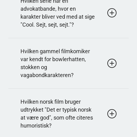
Hvilken serie har en
en ring og udtrykker det med en mærkelig stemme.
advokatbande, hvor en
Replikken bliver ofte efterlignet i humor og
karakter bliver ved med at sige
hverdagsparodier.
"Cool. Sejt, sejt, sejt."?
Svar på spørgsmålet: Fællesskabet
Serien er kendt for sin metahumor, genreparodier
Hvilken gammel filmkomiker
og hurtige referencer. Den gentagne sætning
var kendt for bowlerhatten,
bruges som et komisk svar, der efterhånden bliver
stokken og
en karaktergimmick.
vagabondkarakteren?
Svar på spørgsmålet: Charlie Chaplin
Han skabte en ikonisk stumfilmfigur med fysisk
Hvilken norsk film bruger
komik og en tydelig silhuet. Kombinationen af hat,
udtrykket "Det er typisk norsk
stok og små bevægelser gjorde figuren let
at være god", som ofte citeres
genkendelig over hele verden.
humoristisk?