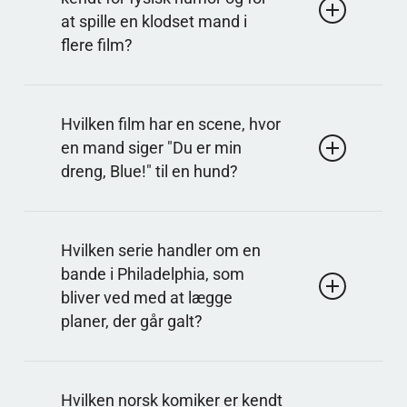
Kontrasten mellem det søde udseende og den
at spille en klodset mand i
grove dialog er en vigtig komisk mekanisme.
flere film?
Svar på spørgsmålet: Rowan Atkinson
Han er især kendt for mimik og situationskomik
Hvilken film har en scene, hvor
med få ord. Hans rolle som en socialt akavet
en mand siger "Du er min
karakter er baseret på præcis kropskontrol og
dreng, Blue!" til en hund?
små, eskalerende misforståelser.
Svar på spørgsmålet: Old School
Replikken bruges i en komisk, overentusiastisk
Hvilken serie handler om en
situation, som er blevet et citat. Filmen handler om
bande i Philadelphia, som
voksne mænd, der forsøger at genskabe studielivet
bliver ved med at lægge
og mister kontrollen undervejs.
planer, der går galt?
Svar på spørgsmålet: It's Always Sunny in
Philadelphia
Hvilken norsk komiker er kendt