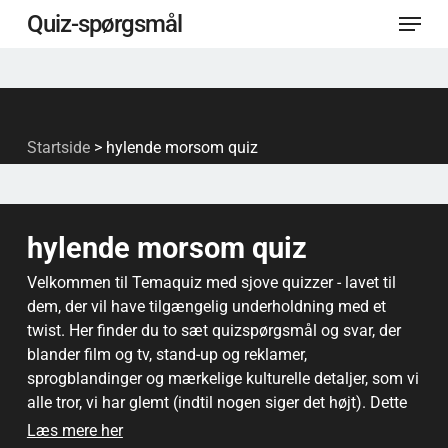
Menu
Spring
Quiz-spørgsmål
til
Luk
hovedindhold
menu
Startside
>
hylende morsom quiz
hylende morsom quiz
Velkommen til Temaquiz med sjove quizzer - lavet til
dem, der vil have tilgængelig underholdning med et
twist. Her finder du to sæt quizspørgsmål og svar, der
blander film og tv, stand-up og reklamer,
sprogblandinger og mærkelige kulturelle detaljer, som vi
alle tror, vi har glemt (indtil nogen siger det højt). Dette
er quizzen for dem, der kan lide at grine alene, spille
Læs mere her