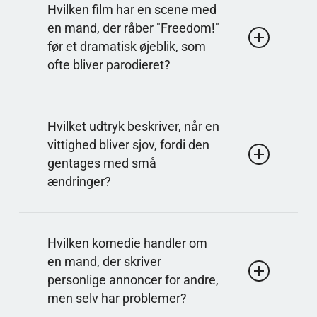
Karakteren er en rolig vandrer, som ofte står i
Hvilken film har en scene med
kontrast til mere impulsive karakterer. Samspillet
en mand, der råber "Freedom!"
med andre skaber humor gennem stille
før et dramatisk øjeblik, som
kommentarer og situationer, der eskalerer omkring
ofte bliver parodieret?
ham.
Svar på spørgsmålet: Braveheart
Råbet kommer i en tale, der er blevet et fast
Hvilket udtryk beskriver, når en
referencepunkt i populærkulturen. Den bliver ofte
vittighed bliver sjov, fordi den
parodieret ved at flytte den højtidelige energi over i
gentages med små
helt trivielle situationer.
ændringer?
Svar på spørgsmålet: Løbende gag
Det er et komisk greb, hvor et element vender
Hvilken komedie handler om
tilbage flere gange i en historie. Gentagelsen
en mand, der skriver
skaber forventning, og små variationer får
personlige annoncer for andre,
publikum til at lægge mærke til nye detaljer.
men selv har problemer?