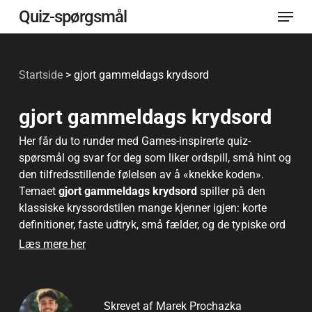
Menu
Spring
Quiz-spørgsmål
til
Luk
hovedindhold
menu
Startside
>
gjort gammeldags krydsord
gjort gammeldags krydsord
Her får du to runder med Games-inspirerte quiz-
spørsmål og svar for deg som liker ordspill, små hint og
den tilfredsstillende følelsen av å «knekke koden».
Temaet
gjort gammeldags krydsord
spiller på den
klassiske kryssordstilen mange kjenner igjen: korte
definitioner, faste udtryk, små fælder, og de typiske ord
der dukker op igen og igen. Dette er quiz-spørgsmål, der
Læs mere her
passer lige så godt alene på mobilen som rundt om
bordet før en pub-runde – med en mellemsvær
sværhedsgrad, der udfordrer uden at blive tør.
Skrevet af Marek Prochazka