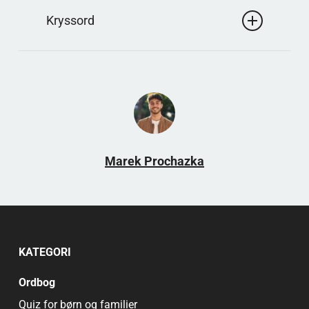
Korte preposisjoner er nyttige i små rutenett. Ordet
Kryssord
kan uttrykke fravær eller adskillelse, og dukker
derfor ofte opp som et praktisk, kort svar.
Svar: temavri
Nogle opgaver har et ekstra lag, der giver en
bonus, når du har indtastet nok. Det kan være et
mønster eller en besked, der bliver synlig, uden at
grundreglerne ændres.
Marek Prochazka
KATEGORI
Ordbog
Quiz for børn og familier