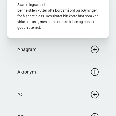
Svar: telegramstil
Denne stilen kutter ofte bort småord og bøyninger
for å spare plass. Resultatet blir korte hint som kan
virke litt tørre, men som er raske å lese og passer
godt i rutenett.
Anagram
Svar: anagram
Metoden bruger de samme bogstaver i ny
Akronym
rækkefølge. I ordopgaver kan der være et bevidst
tvist i hintet, og løsningen skal passe både til
Svar: forkortelse
betydningen og de tilgængelige ruter.
Sådanne løsninger bruges til at få den korrekte
°C
længde i gitteret. De kan være alment kendte eller
kontekstafhængige, og de støttes ofte af
Svar: °C
krydsende bogstaver.
I mange opgaver bruges symboler og