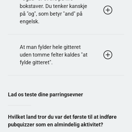
når krydsende svar ikke passer. Så må man ofte
bokstaver. Du tenker kanskje
viske ud og starte forfra, fordi én fejl spreder sig til
på "og", som betyr "and" på
flere felter.
engelsk.
Svar: også
Et kort ord for «i tillegg» passer ofte i trange felt.
At man fylder hele gitteret
Det gir nyttige vokaler og kan koble sammen
uden tomme felter kaldes "at
setninger, derfor dukker det ofte opp som løsning.
fylde gitteret".
Svar: fuldført
Når alle svar er på plass og krydsene stemmer,
regnes opgaven som færdig. Mange dobbelttjekker
Lad os teste dine parringsevner
ved at læse ledetrådene igennem og se, at alt
passer logisk.
Hvilket land tror du var det første til at indføre
pubquizzer som en almindelig aktivitet?